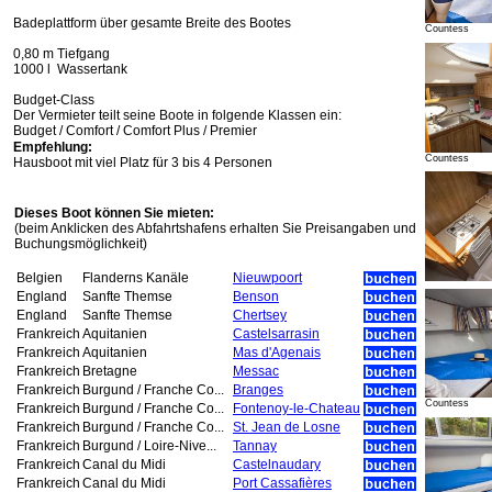
Badeplattform über gesamte Breite des Bootes
Countess
0,80 m Tiefgang
1000 l Wassertank
Budget-Class
Der Vermieter teilt seine Boote in folgende Klassen ein:
Budget / Comfort / Comfort Plus / Premier
Empfehlung:
Countess
Hausboot mit viel Platz für 3 bis 4 Personen
Dieses Boot können Sie mieten:
(beim Anklicken des Abfahrtshafens erhalten Sie Preisangaben und
Buchungsmöglichkeit)
Belgien
Flanderns Kanäle
Nieuwpoort
England
Sanfte Themse
Benson
England
Sanfte Themse
Chertsey
Frankreich
Aquitanien
Castelsarrasin
Frankreich
Aquitanien
Mas d'Agenais
Frankreich
Bretagne
Messac
Frankreich
Burgund / Franche Co...
Branges
Countess
Frankreich
Burgund / Franche Co...
Fontenoy-le-Chateau
Frankreich
Burgund / Franche Co...
St. Jean de Losne
Frankreich
Burgund / Loire-Nive...
Tannay
Frankreich
Canal du Midi
Castelnaudary
Frankreich
Canal du Midi
Port Cassafières