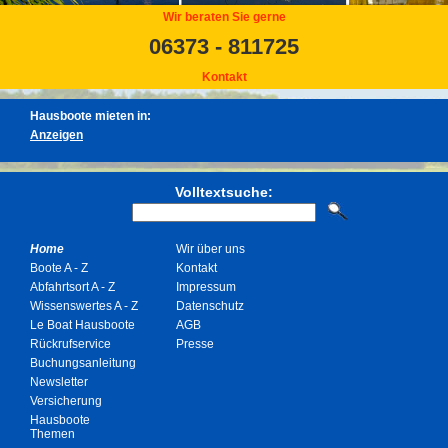
Wir beraten Sie gerne
06373 - 811725
Kontakt
Hausboote mieten in:
Volltextsuche:
Home
Wir über uns
Boote A - Z
Kontakt
Abfahrtsort A - Z
Impressum
Wissenswertes A - Z
Datenschutz
Le Boat Hausboote
AGB
Rückrufservice
Presse
Buchungsanleitung
Newsletter
Versicherung
Hausboote
Themen