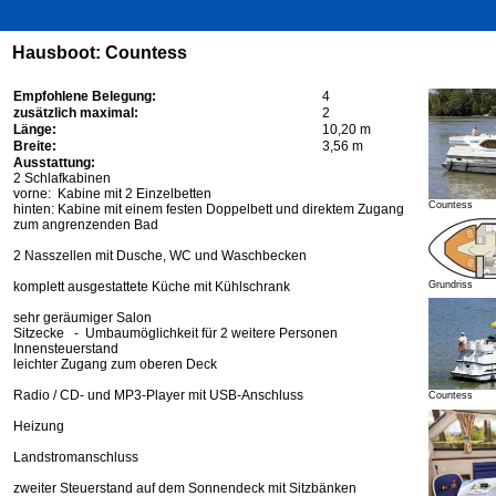
Hausboot: Countess
Empfohlene Belegung:
4
zusätzlich maximal:
2
Länge:
10,20 m
Breite:
3,56 m
Ausstattung:
2 Schlafkabinen
vorne: Kabine mit 2 Einzelbetten
Countess
hinten: Kabine mit einem festen Doppelbett und direktem Zugang
zum angrenzenden Bad
2 Nasszellen mit Dusche, WC und Waschbecken
komplett ausgestattete Küche mit Kühlschrank
Grundriss
sehr geräumiger Salon
Sitzecke - Umbaumöglichkeit für 2 weitere Personen
Innensteuerstand
leichter Zugang zum oberen Deck
Radio / CD- und MP3-Player mit USB-Anschluss
Countess
Heizung
Landstromanschluss
zweiter Steuerstand auf dem Sonnendeck mit Sitzbänken