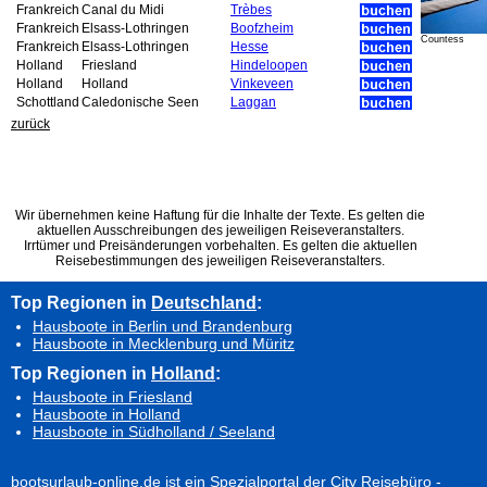
Frankreich
Canal du Midi
Trèbes
Frankreich
Elsass-Lothringen
Boofzheim
Countess
Frankreich
Elsass-Lothringen
Hesse
Holland
Friesland
Hindeloopen
Holland
Holland
Vinkeveen
Schottland
Caledonische Seen
Laggan
zurück
Wir übernehmen keine Haftung für die Inhalte der Texte. Es gelten die
aktuellen Ausschreibungen des jeweiligen Reiseveranstalters.
Irrtümer und Preisänderungen vorbehalten. Es gelten die aktuellen
Reisebestimmungen des jeweiligen Reiseveranstalters.
Top Regionen in
Deutschland
:
Hausboote in Berlin und Brandenburg
Hausboote in Mecklenburg und Müritz
Top Regionen in
Holland
:
Hausboote in Friesland
Hausboote in Holland
Hausboote in Südholland / Seeland
bootsurlaub-online.de ist ein Spezialportal der City Reisebüro -