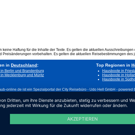
keine Haftung für die Inhalte der Texte. Es gelten die aktuellen Ausschreibungen 
nd Preisänderungen vorbehalten. Es gelten die aktuellen Reisebestimmungen des j
en in
Deutschland
:
Top Regionen in
H
in Berlin und Brandenburg
Hausboote in Fries
in Mecklenburg und Müritz
Hausboote in Holla
Hausboote in Südho
aub-online.de ist ein Spezialportal der City Reisebüro - Udo Hell GmbH - powered by
von Dritten, um ihre Dienste anzubieten, stetig zu verbessern und 
ng jederzeit mit Wirkung für die Zukunft widerrufen oder ändern.
AKZEPTIEREN