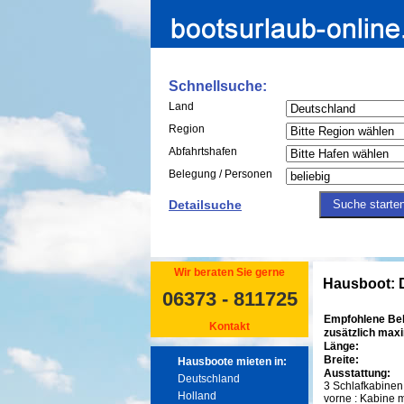
Schnellsuche:
Land
Region
Abfahrtshafen
Belegung / Personen
Detailsuche
Wir beraten Sie gerne
Hausboot: 
06373 - 811725
Empfohlene Be
Kontakt
zusätzlich max
Länge:
Breite:
Hausboote mieten in:
Ausstattung:
Deutschland
3 Schlafkabinen
Holland
vorne : Kabine 