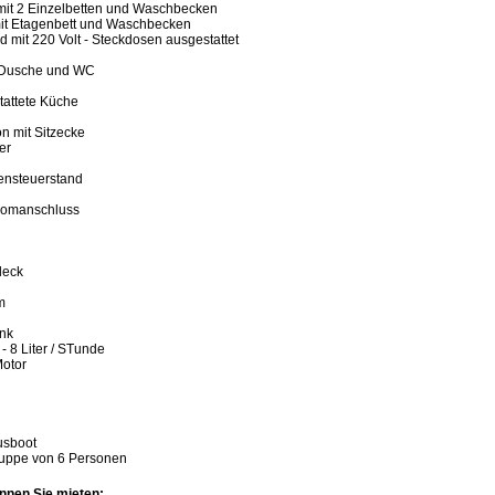
 mit 2 Einzelbetten und Waschbecken
mit Etagenbett und Waschbecken
d mit 220 Volt - Steckdosen ausgestattet
t Dusche und WC
tattete Küche
n mit Sitzecke
er
ensteuerstand
tromanschluss
deck
m
ank
- 8 Liter / STunde
otor
usboot
Gruppe von 6 Personen
nnen Sie mieten: