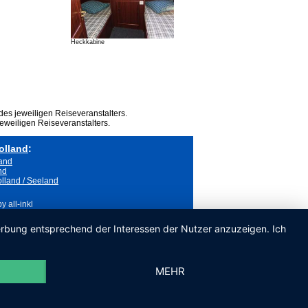
Heckkabine
des jeweiligen Reiseveranstalters.
eweiligen Reiseveranstalters.
olland
:
land
nd
lland / Seeland
 all-inkl
Werbung entsprechend der Interessen der Nutzer anzuzeigen. Ich
MEHR