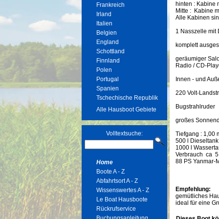
hinten : Kabine
Frankreich
Mitte : Kabine 
Irland
Alle Kabinen sin
Italien
1 Nasszelle mi
Belgien
England
komplett ausges
Schottland
geräumiger Salo
Finnland
Radio / CD-Play
Polen
Portugal
Innen - und Auß
Spanien
220 Volt-Lands
Tschechische Republik
Bugstrahlruder
Alle Hausboot Gebiete
großes Sonnen
Volltextsuche:
Tiefgang : 1,00 
500 l Dieseltank
1000 l Wassert
Verbrauch ca 5 
88 PS Yanmar-M
Home
Boote A - Z
Abfahrtsort A - Z
Empfehlung:
Wissenswertes A - Z
gemütliches Ha
Le Boat Hausboote
ideal für eine 
Rückrufservice
Buchungsanleitung
Dieses Boot kö