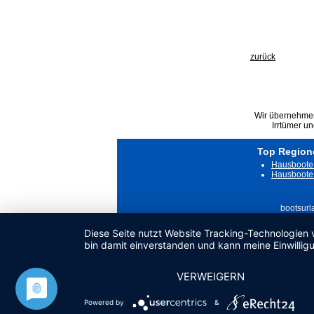
zurück
Wir übernehmen 
Irrtümer u
Top Region
Hausboote 
Hausboote 
bootsurl
Diese Seite nutzt Website Tracking-Technologien 
bin damit einverstanden und kann meine Einwilligu
VERWEIGERN
Powered by
&