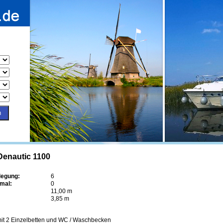
Denautic 1100
legung:
6
imal:
0
11,00 m
3,85 m
mit 2 Einzelbetten und WC / Waschbecken