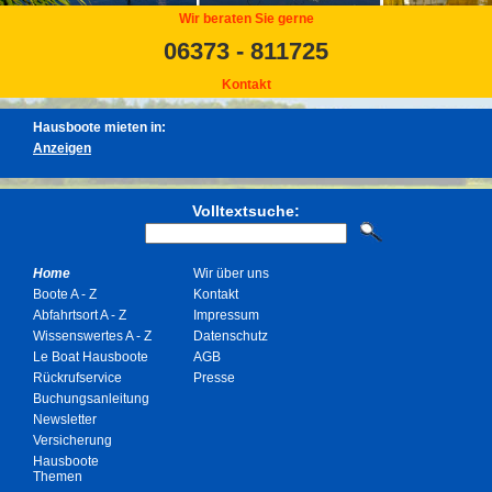
Wir beraten Sie gerne
06373 - 811725
Kontakt
Hausboote mieten in:
Volltextsuche:
Home
Wir über uns
Boote A - Z
Kontakt
Abfahrtsort A - Z
Impressum
Wissenswertes A - Z
Datenschutz
Le Boat Hausboote
AGB
Rückrufservice
Presse
Buchungsanleitung
Newsletter
Versicherung
Hausboote
Themen