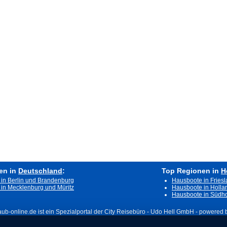
en in
Deutschland
:
Top Regionen in
H
in Berlin und Brandenburg
Hausboote in Fries
in Mecklenburg und Müritz
Hausboote in Holla
Hausboote in Südho
aub-online.de ist ein Spezialportal der City Reisebüro - Udo Hell GmbH - powered by