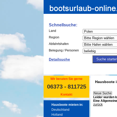
Schnellsuche:
Land
Region
Abfahrtshafen
Belegung / Personen
Detailsuche
Wir beraten Sie gerne
Hausboote in
06373 - 811725
Kontakt
Leider wurden k
Eine Allgemeine
zurück
Hausboote mieten in:
Deutschland
Holland