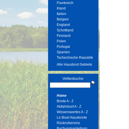
Frankreich
Irland
Italien
Belgien
England
Schottland
Finnland
Polen
Portugal
Spanien
Tschechische Republik
Alle Hausboot Gebiete
Volltextsuche:
Home
Boote A - Z
Abfahrtsort A - Z
Wissenswertes A - Z
Le Boat Hausboote
Rückrufservice
Buchungsanleitung