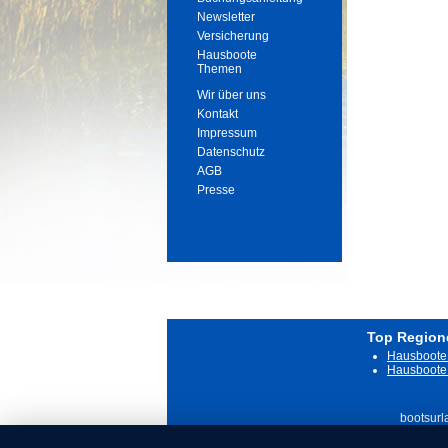
Newsletter
Versicherung
Hausboote
Themen
Wir über uns
Kontakt
Impressum
Datenschutz
AGB
Presse
Top Region
Hausboote 
Hausboote 
bootsurl