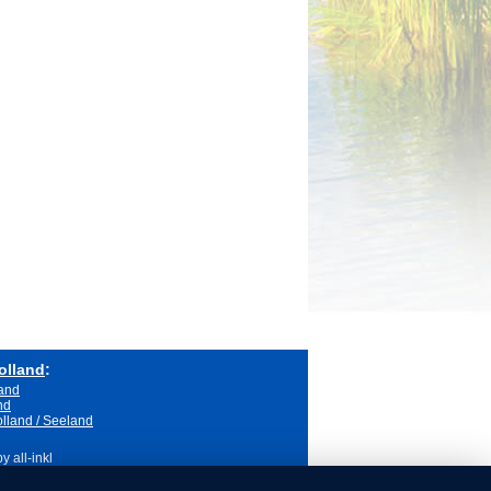
olland
:
land
nd
lland / Seeland
 all-inkl