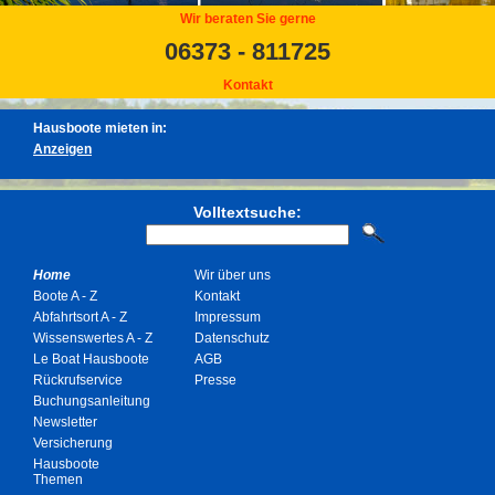
Wir beraten Sie gerne
06373 - 811725
Kontakt
Hausboote mieten in:
Volltextsuche:
Home
Wir über uns
Boote A - Z
Kontakt
Abfahrtsort A - Z
Impressum
Wissenswertes A - Z
Datenschutz
Le Boat Hausboote
AGB
Rückrufservice
Presse
Buchungsanleitung
Newsletter
Versicherung
Hausboote
Themen