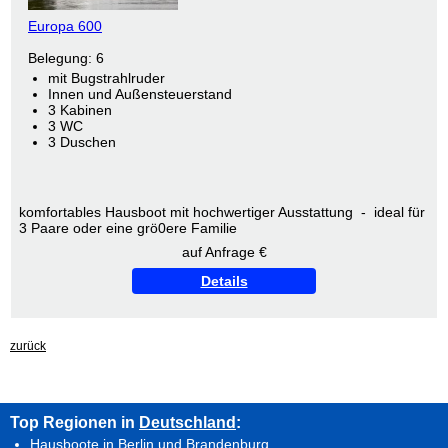
Europa 600
Belegung: 6
mit Bugstrahlruder
Innen und Außensteuerstand
3 Kabinen
3 WC
3 Duschen
komfortables Hausboot mit hochwertiger Ausstattung - ideal für
3 Paare oder eine grö0ere Familie
auf Anfrage €
Details
zurück
Top Regionen in
Deutschland
:
Hausboote in Berlin und Brandenburg