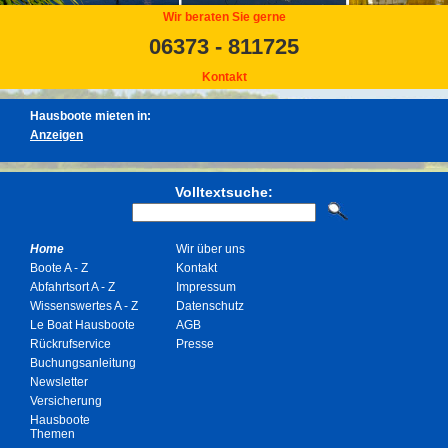
Wir beraten Sie gerne
06373 - 811725
Kontakt
Hausboote mieten in:
Volltextsuche:
Home
Wir über uns
Boote A - Z
Kontakt
Abfahrtsort A - Z
Impressum
Wissenswertes A - Z
Datenschutz
Le Boat Hausboote
AGB
Rückrufservice
Presse
Buchungsanleitung
Newsletter
Versicherung
Hausboote
Themen