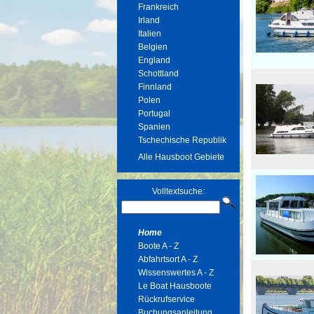
Frankreich
Irland
Italien
Belgien
England
Schottland
Finnland
Polen
Portugal
Spanien
Tschechische Republik
Alle Hausboot Gebiete
Volltextsuche:
Home
Boote A - Z
Abfahrtsort A - Z
Wissenswertes A - Z
Le Boat Hausboote
Rückrufservice
Buchungsanleitung