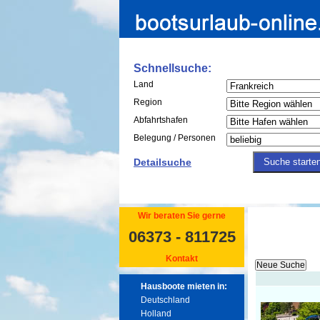
Schnellsuche:
Land
Region
Abfahrtshafen
Belegung / Personen
Detailsuche
Wir beraten Sie gerne
06373 - 811725
Kontakt
Hausboote mieten in:
Deutschland
Holland