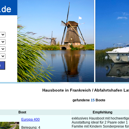
Hausboote in Frankreich / Abfahrtshafen La
gefundene
15
Boote
Boot
Empfehlung
exklusives Hausboot mit hochwertig
Europa 400
Ausstattung ideal für 2 Paare oder 1
Familie mit Kindern Sonderpreise für
Belegung: 4