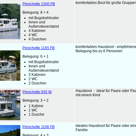
komfortables Boot für große Grup
Pénichette 1500 FB
Belegung: 8 + 4
mit Bugstrahlruder
Innen und
Außensteuerstand
4 Kabinen
4 WC
4 Duschen
komfortables Hausboot - empfohlen
Penichette 1165 FB
Belegung bis zu 6 Personen
Belegung: 6 + 1
mit Bugstrahlruder
Innen und
Außensteuerstand
3 Kabinen
2 WC
2 Duschen
Hausboot - ideal für Paare oder Pa
Pénichette 935 W
mit einem Kind
Belegung: 3 + 2
1 Kabine
1 WC
1 Dusche
ideales Hausboot für Paare oder ein
Pénichette 1106 FB
Familie
Belegung: 4 + 3