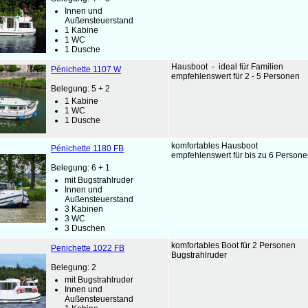
Innen und
Außensteuerstand
1 Kabine
1 WC
1 Dusche
Hausboot - ideal für Familien
Pénichette 1107 W
empfehlenswert für 2 - 5 Personen
Belegung: 5 + 2
1 Kabine
1 WC
1 Dusche
komfortables Hausboot
Pénichette 1180 FB
empfehlenswert für bis zu 6 Perso
Belegung: 6 + 1
mit Bugstrahlruder
Innen und
Außensteuerstand
3 Kabinen
3 WC
3 Duschen
komfortables Boot für 2 Personen
Penichette 1022 FB
Bugstrahlruder
Belegung: 2
mit Bugstrahlruder
Innen und
Außensteuerstand