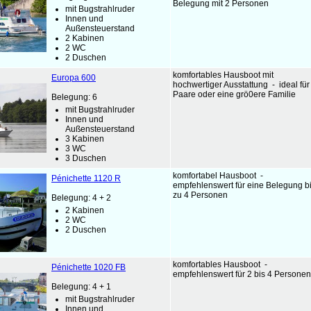
Belegung mit 2 Personen
mit Bugstrahlruder
Innen und
Außensteuerstand
2 Kabinen
2 WC
2 Duschen
komfortables Hausboot mit
Europa 600
hochwertiger Ausstattung - ideal für
Paare oder eine grö0ere Familie
Belegung: 6
mit Bugstrahlruder
Innen und
Außensteuerstand
3 Kabinen
3 WC
3 Duschen
komfortabel Hausboot -
Pénichette 1120 R
empfehlenswert für eine Belegung b
zu 4 Personen
Belegung: 4 + 2
2 Kabinen
2 WC
2 Duschen
komfortables Hausboot -
Pénichette 1020 FB
empfehlenswert für 2 bis 4 Personen
Belegung: 4 + 1
mit Bugstrahlruder
Innen und