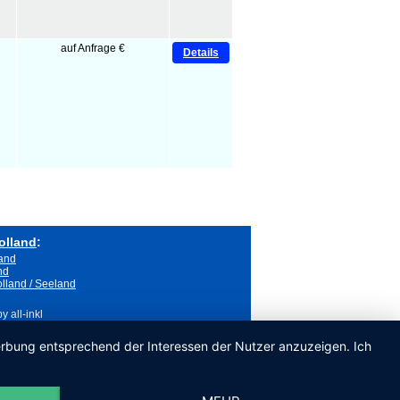
auf Anfrage €
Details
olland
:
land
nd
lland / Seeland
 all-inkl
Werbung entsprechend der Interessen der Nutzer anzuzeigen. Ich