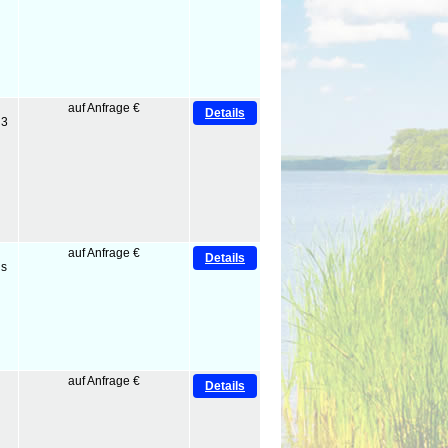
auf Anfrage €
Details
 3
auf Anfrage €
Details
is
auf Anfrage €
Details