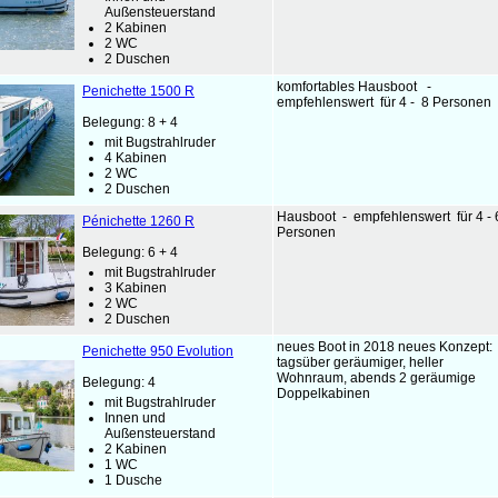
Außensteuerstand
2 Kabinen
2 WC
2 Duschen
komfortables Hausboot -
Penichette 1500 R
empfehlenswert für 4 - 8 Personen
Belegung: 8 + 4
mit Bugstrahlruder
4 Kabinen
2 WC
2 Duschen
Hausboot - empfehlenswert für 4 - 
Pénichette 1260 R
Personen
Belegung: 6 + 4
mit Bugstrahlruder
3 Kabinen
2 WC
2 Duschen
neues Boot in 2018 neues Konzept:
Penichette 950 Evolution
tagsüber geräumiger, heller
Wohnraum, abends 2 geräumige
Belegung: 4
Doppelkabinen
mit Bugstrahlruder
Innen und
Außensteuerstand
2 Kabinen
1 WC
1 Dusche