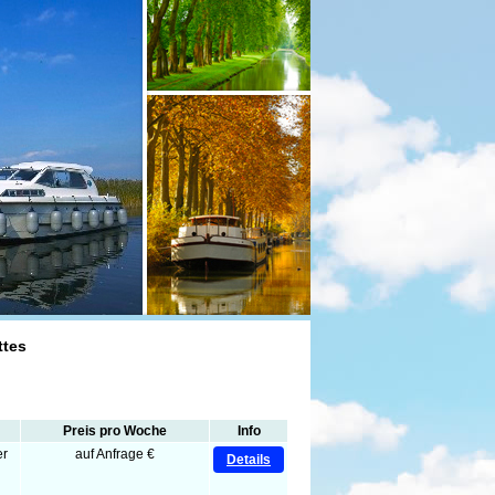
ttes
Preis pro Woche
Info
er
auf Anfrage €
Details