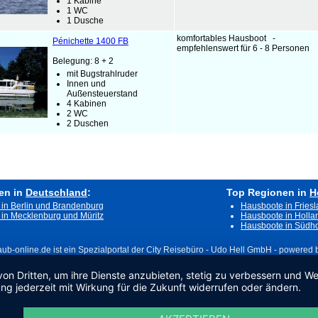
1 Kabine
1 WC
1 Dusche
komfortables Hausboot -
Pénichette 1400 FB
empfehlenswert für 6 - 8 Personen
Belegung: 8 + 2
mit Bugstrahlruder
Innen und
Außensteuerstand
4 Kabinen
2 WC
2 Duschen
en in
Deutschland
:
Top Regionen in
H
in Berlin und Brandenburg
Hausboote in Fries
in Mecklenburg und Müritz
Hausboote in Holla
Hausboote in Südho
aub-online.de ist ein Spezialportal der City Reisebüro - Udo Hell GmbH - powered by
von Dritten, um ihre Dienste anzubieten, stetig zu verbessern und 
ng jederzeit mit Wirkung für die Zukunft widerrufen oder ändern.