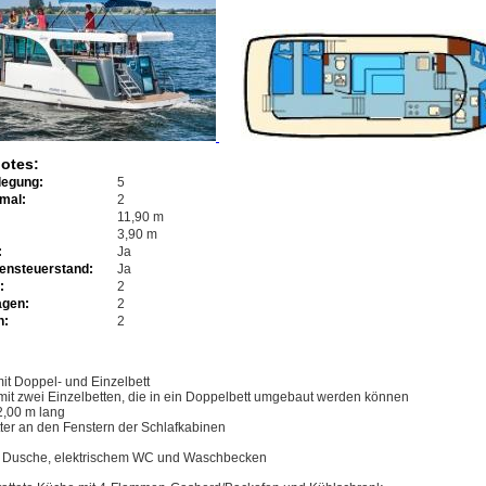
otes:
legung:
5
imal:
2
11,90 m
3,90 m
:
Ja
ensteuerstand:
Ja
:
2
agen:
2
n:
2
it Doppel- und Einzelbett
mit zwei Einzelbetten, die in ein Doppelbett umgebaut werden können
 2,00 m lang
ter an den Fenstern der Schlafkabinen
t Dusche, elektrischem WC und Waschbecken