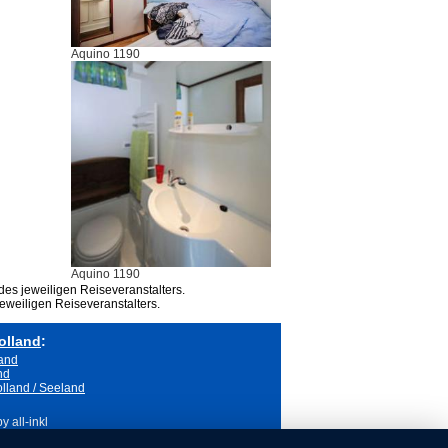
Aquino 1190
Aquino 1190
des jeweiligen Reiseveranstalters.
eweiligen Reiseveranstalters.
olland
:
land
nd
lland / Seeland
 all-inkl