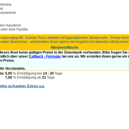
rtshöhe
nk
wassertank
les Hausboot
e oder eine Familie
 vakanzgeprüft - Kuhnle Tours arbeitet mit tagesaktuellen Mietpreisen - Preise kö
unten abweichen - unterbreiten Ihnen gerne ein Angebot mit aktuellen Mietpreisen
Mietpreis/Woche
 dieses Boot keine gültigen Preise in der Datenbank vorhanden. Bitte fragen Sie
ndlich über unser
Callback - Formular
bei uns an. Wir erstellen ihnen gerne ein
en Preise.
ihr Verständnis.
te:
5,00
% Ermäßigung bei
14 - 20
Tage
7,00
% Ermäßigung ab
21
Tage
Infos zu Kaution, Extras u.a.