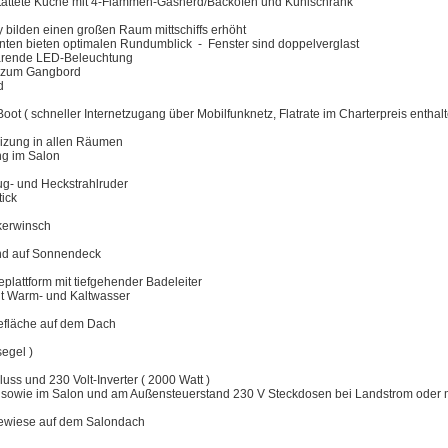
tattete Küche mit 4-Flammen-Gasherd/Backofen und Kühlschrank
 bilden einen großen Raum mittschiffs erhöht
onten bieten optimalen Rundumblick - Fenster sind doppelverglast
arende LED-Beleuchtung
n zum Gangbord
d
ot ( schneller Internetzugang über Mobilfunknetz, Flatrate im Charterpreis enthalt
zung in allen Räumen
g im Salon
ug- und Heckstrahlruder
tick
kerwinsch
nd auf Sonnendeck
eplattform mit tiefgehender Badeleiter
t Warm- und Kaltwasser
gefläche auf dem Dach
egel )
ss und 230 Volt-Inverter ( 2000 Watt )
n sowie im Salon und am Außensteuerstand 230 V Steckdosen bei Landstrom oder mi
gewiese auf dem Salondach