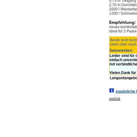
0,75 m Tiefgang
2,70 m Durchfah
1000 l Wasserta
1200 l Schmutz
Empfehlung:
neues komfortab
ideal für 2 Paar
Boote sind nicht
oben oder nach 
Saisonzeiten:
Leider sind für
einfach unverbi
mit verbindlich
Vielen Dank für 
Langzeitangebo
zusätzliche 
zurück