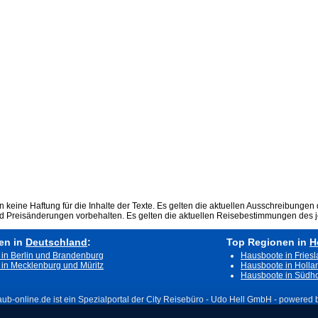
keine Haftung für die Inhalte der Texte. Es gelten die aktuellen Ausschreibungen 
nd Preisänderungen vorbehalten. Es gelten die aktuellen Reisebestimmungen des j
en in
Deutschland
:
Top Regionen in
H
in Berlin und Brandenburg
Hausboote in Fries
in Mecklenburg und Müritz
Hausboote in Holla
Hausboote in Südho
aub-online.de ist ein Spezialportal der City Reisebüro - Udo Hell GmbH - powered by