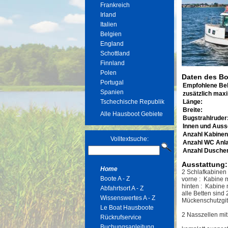
Frankreich
Irland
Italien
Belgien
England
Schottland
Finnland
Polen
Daten des Bo
Portugal
Empfohlene Be
Spanien
zusätzlich max
Tschechische Republik
Länge:
Breite:
Alle Hausboot Gebiete
Bugstrahlruder
Innen und Auss
Anzahl Kabinen
Volltextsuche:
Anzahl WC Anl
Anzahl Dusche
Ausstattung:
Home
2 Schlafkabinen
Boote A - Z
vorne : Kabine m
hinten : Kabine 
Abfahrtsort A - Z
alle Betten sind
Wissenswertes A - Z
Mückenschutzgit
Le Boat Hausboote
2 Nasszellen mi
Rückrufservice
Buchungsanleitung