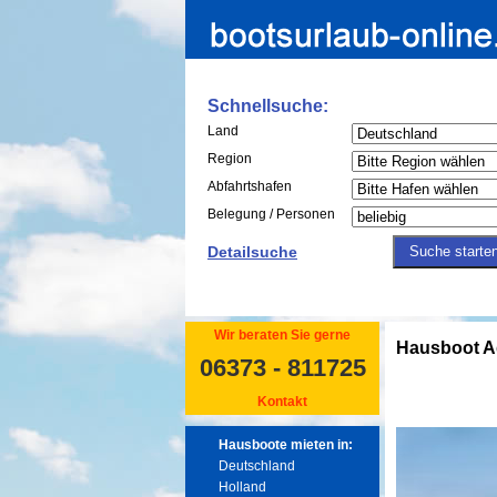
Schnellsuche:
Land
Region
Abfahrtshafen
Belegung / Personen
Detailsuche
Wir beraten Sie gerne
Hausboot A
06373 - 811725
Kontakt
Hausboote mieten in:
Deutschland
Holland