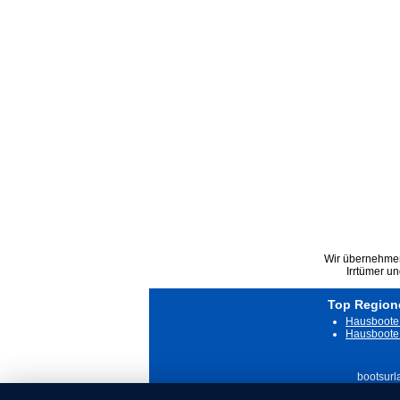
Wir übernehmen 
Irrtümer u
Top Region
Hausboote 
Hausboote 
bootsurl