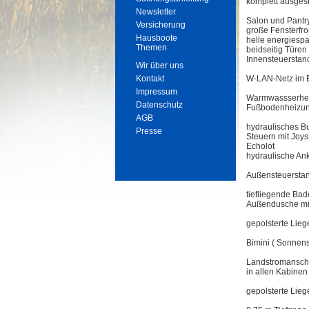
komplett ausges
Newsletter
Salon und Pantry
Versicherung
große Fensterfr
Hausboote
helle energiesp
Themen
beidseitig Türe
Innensteuerstan
Wir über uns
Kontakt
W-LAN-Netz im Bo
Impressum
Warmwassserhei
Datenschutz
Fußbodenheizun
AGB
hydraulisches B
Presse
Steuern mit Joys
Echolot
hydraulische An
Außensteuersta
tiefliegende Bad
Außendusche mi
gepolsterte Lie
Bimini ( Sonnens
Landstromanschlu
in allen Kabine
gepolsterte Lie