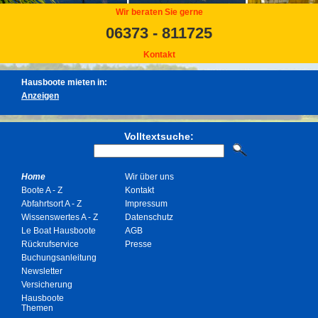
Wir beraten Sie gerne
06373 - 811725
Kontakt
Hausboote mieten in:
Volltextsuche:
Home
Wir über uns
Boote A - Z
Kontakt
Abfahrtsort A - Z
Impressum
Wissenswertes A - Z
Datenschutz
Le Boat Hausboote
AGB
Rückrufservice
Presse
Buchungsanleitung
Newsletter
Versicherung
Hausboote
Themen