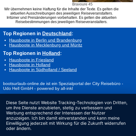
Bravoure 45
Wir übernehmen keine Haftung für die Inhalte der Texte. Es gelten die
aktuellen Ausschreibungen des jeweiligen Reiseveranstalters.
Irrtümer und Preisänderungen vorbehalten. Es gelten die aktuellen
Reisebestimmungen des jeweiligen Reiseveranstalters.
Top Regionen in
Deutschland
:
Hausboote in Berlin und Brandenburg
Hausboote in Mecklenburg und Müritz
Top Regionen in
Holland
:
Hausboote in Friesland
Hausboote in Holland
Hausboote in Südholland / Seeland
bootsurlaub-online.de ist ein Spezialportal der City Reisebüro -
Udo Hell GmbH - powered by all-inkl
Diese Seite nutzt Website Tracking-Technologien von Dritten,
um ihre Dienste anzubieten, stetig zu verbessern und
Werbung entsprechend der Interessen der Nutzer
anzuzeigen. Ich bin damit einverstanden und kann meine
Einwilligung jederzeit mit Wirkung für die Zukunft widerrufen
oder ändern.