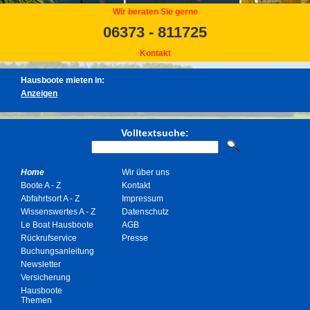
Wir beraten Sie gerne
06373 - 811725
Kontakt
Hausboote mieten in:
Volltextsuche:
Home
Wir über uns
Boote A - Z
Kontakt
Abfahrtsort A - Z
Impressum
Wissenswertes A - Z
Datenschutz
Le Boat Hausboote
AGB
Rückrufservice
Presse
Buchungsanleitung
Newsletter
Versicherung
Hausboote
Themen