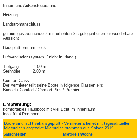
Innen- und Außensteuerstand
Heizung
Landstromanschluss
geräumiges Sonnendeck mit erhöhten Sitzgelegenheiten für wunderbare
Aussicht
Badeplattform am Heck
Luftventilationssystem ( nicht in Irland )
Tiefgang : 1,00 m
Stehhöhe : 2,00 m
Comfort-Class
Der Vermieter teilt seine Boote in folgende Klassen ein:
Budget / Comfort / Comfort Plus / Premier
Empfehlung:
komfortables Hausboot mit viel Licht im Innenraum
ideal für 4 Personen
Boote sind nicht vakanzgeprüft - Vermieter arbeitet mit tagesaktuellen
Mietpreisen angezeigt Mietpreise stammen aus Saison 2019
Saisonzeiten:
Mietpreis/Woche