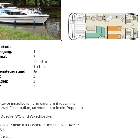
otes:
legung:
4
imal:
2
12,00 m
3,81 m
ensteuerstand:
Ja
:
2
agen:
2
n:
2
it zwei Einzelbetten und eigenem Badezimmer
t zwei Einzelbetten, umwandelbar in ein Doppelbett
it Dusche, WC und Waschbecken
tattete Küche mit Gasherd, Ofen und Mikrowelle
 l )