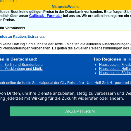
aison 2019
Mietpreis/Woche
 dieses Boot keine gültigen Preise in der Datenbank vorhanden. Bitte fragen Sie
ndlich über unser
Callback - Formular
bei uns an. Wir erstellen ihnen gerne ein
en Preise.
ihr Verständnis.
Infos zu Kaution, Extras u.a.
keine Haftung für die Inhalte der Texte. Es gelten die aktuellen Ausschreibungen 
nd Preisänderungen vorbehalten. Es gelten die aktuellen Reisebestimmungen des j
en in
Deutschland
:
Top Regionen in
H
in Berlin und Brandenburg
Hausboote in Fries
in Mecklenburg und Müritz
Hausboote in Holla
Hausboote in Südho
aub-online.de ist ein Spezialportal der City Reisebüro - Udo Hell GmbH - powered by
von Dritten, um ihre Dienste anzubieten, stetig zu verbessern und 
ng jederzeit mit Wirkung für die Zukunft widerrufen oder ändern.
AKZEPTIEREN