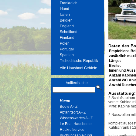
Frankreich
Irland
Italien
Belgien
England
Schottland
Finnland
Polen
Daten des Bo
Portugal
Empfohlene Be
Spanien
zusätzlich max
Tschechische Republik
Länge:
Breite:
Alle Hausboot Gebiete
Innen und Auss
Anzahl Kabinen
Anzahl WC Anl
Volltextsuche:
Anzahl Dusche
Ausstattung:
2 Schlafkabinen
Home
vorne: Kabine m
Mitte: Kabine mi
Boote A - Z
Abfahrtsort A - Z
2 Nasszellen m
Wissenswertes A - Z
komplett ausges
Le Boat Hausboote
Kühlschrank ( 120
Rückrufservice
Buchungsanleitung