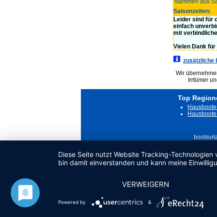
stammen aus S
Saisonzeiten:
Leider sind für
einfach unverbi
mit verbindlich
Vielen Dank für 
zusätzliche 
Wir übernehmen 
Irrtümer u
Top Region
Hausboote 
Hausboote 
bootsurl
Diese Seite nutzt Website Tracking-Technologien 
bin damit einverstanden und kann meine Einwilligu
VERWEIGERN
Powered by
&