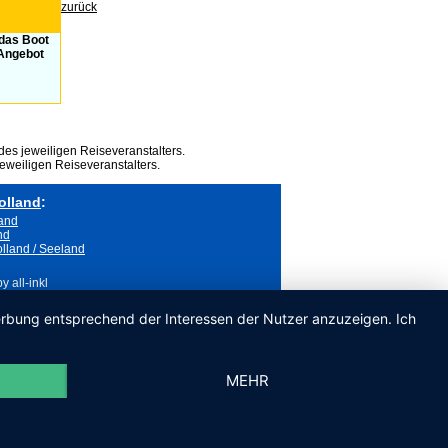
zurück
 das Boot
 Angebot
des jeweiligen Reiseveranstalters.
eweiligen Reiseveranstalters.
olland
:
land
nd
lland / Seeland
 all-inkl
Werbung entsprechend der Interessen der Nutzer anzuzeigen. Ich
MEHR