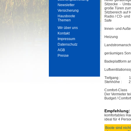
heller geräumig
Sitzecke - Umba
Newsletter
große Türen zum
Versicherung
Sitzbereich auf 
Hausboote
Radio / CD- und
Themen
Safe
Wir über uns
Innen- und Auße
Kontakt
Heizung
Impressum
Datenschutz
Landstromansch
AGB
geräumiges Sonn
Presse
Badeplattform a
Luftventilationss
Tiefgang : 1
Stehhöhe : 2
Comfort-Class
Der Vermieter tei
Budget / Comfort
Empfehlung:
komfortables Hau
ideal für 4 Pers
Boote sind nicht