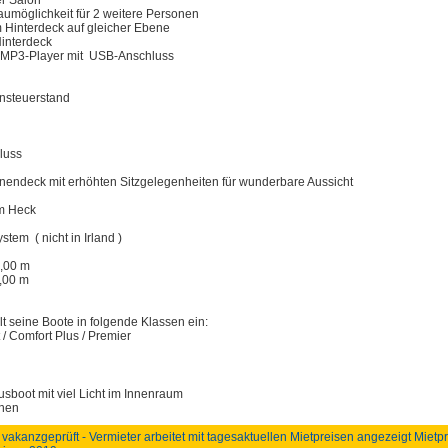
er Salon
umöglichkeit für 2 weitere Personen
 Hinterdeck auf gleicher Ebene
Hinterdeck
 MP3-Player mit USB-Anschluss
nsteuerstand
luss
endeck mit erhöhten Sitzgelegenheiten für wunderbare Aussicht
m Heck
ystem ( nicht in Irland )
,00 m
,00 m
lt seine Boote in folgende Klassen ein:
 / Comfort Plus / Premier
sboot mit viel Licht im Innenraum
onen
 vakanzgeprüft - Vermieter arbeitet mit tagesaktuellen Mietpreisen angezeigt Mietp