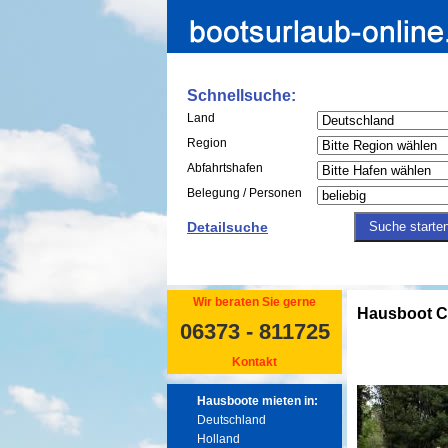
Schnellsuche:
Land
Region
Abfahrtshafen
Belegung / Personen
Detailsuche
Wir beraten Sie gerne
Hausboot C
06373 - 811725
Kontakt
Hausboote mieten in:
Deutschland
Holland