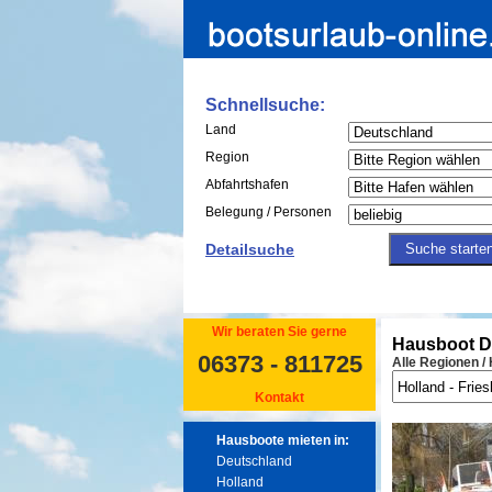
Schnellsuche:
Land
Region
Abfahrtshafen
Belegung / Personen
Detailsuche
Wir beraten Sie gerne
Hausboot Du
06373 - 811725
Alle Regionen /
Kontakt
Hausboote mieten in:
Deutschland
Holland