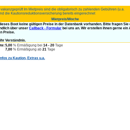
 vakanzgeprüft Im Mietpreis sind die obligatorisch zu zahlenden Gebühren (u.a.
nd die Kautionsreduktionsversicherung bereits eingerechnet
Mietpreis/Woche
 dieses Boot keine gültigen Preise in der Datenbank vorhanden. Bitte fragen Sie
ndlich über unser
Callback - Formular
bei uns an. Wir erstellen ihnen gerne ein
en Preise.
ihr Verständnis.
te:
5,00
% Ermäßigung bei
14 - 20
Tage
7,00
% Ermäßigung ab
21
Tage
Infos zu Kaution, Extras u.a.