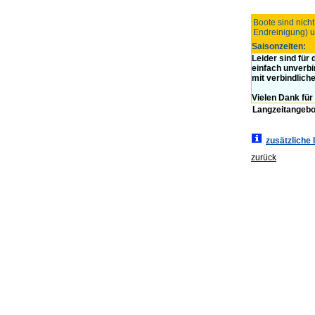
Boote sind nicht
Endreinigung) u
Saisonzeiten:
Leider sind für
einfach unverbi
mit verbindlich
Vielen Dank für 
Langzeitangebo
zusätzliche 
zurück