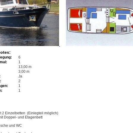
otes:
legung:
6
imal:
1
13,00 m
3,00 m
:
Ja
:
2
agen:
1
n:
1
t 2 Einzelbetten (Einlegteil möglich)
mit Doppel- und Etagenbett
Dusche und WC