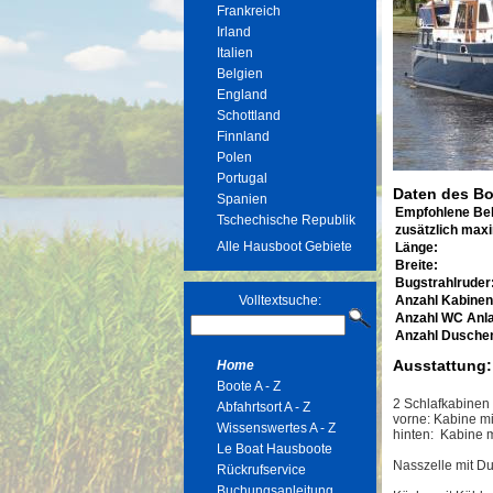
Frankreich
Irland
Italien
Belgien
England
Schottland
Finnland
Polen
Portugal
Daten des Bo
Spanien
Empfohlene Be
Tschechische Republik
zusätzlich max
Alle Hausboot Gebiete
Länge:
Breite:
Bugstrahlruder
Volltextsuche:
Anzahl Kabinen
Anzahl WC Anl
Anzahl Dusche
Ausstattung:
Home
Boote A - Z
2 Schlafkabinen
Abfahrtsort A - Z
vorne: Kabine mi
Wissenswertes A - Z
hinten: Kabine 
Le Boat Hausboote
Nasszelle mit 
Rückrufservice
Buchungsanleitung