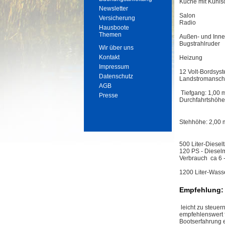
Küche mit Kühls
Newsletter
Salon
Versicherung
Radio
Hausboote
Themen
Außen- und Inne
Bugstrahlruder
Wir über uns
Kontakt
Heizung
Impressum
12 Volt-Bordsys
Datenschutz
Landstromansch
AGB
Tiefgang: 1,00 
Presse
Durchfahrtshöhe
Stehhöhe: 2,00 
500 Liter-Diesel
120 PS - Diesel
Verbrauch ca 6 - 
1200 Liter-Wass
Empfehlung:
leicht zu steuer
empfehlenswert f
Bootserfahrung 