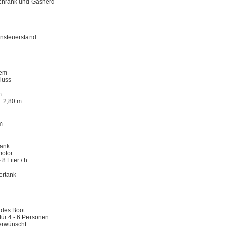
chrank und Gasherd
nsteuerstand
tem
luss
m
: 2,80 m
m
tank
motor
8 Liter / h
ertank
ndes Boot
ür 4 - 6 Personen
erwünscht