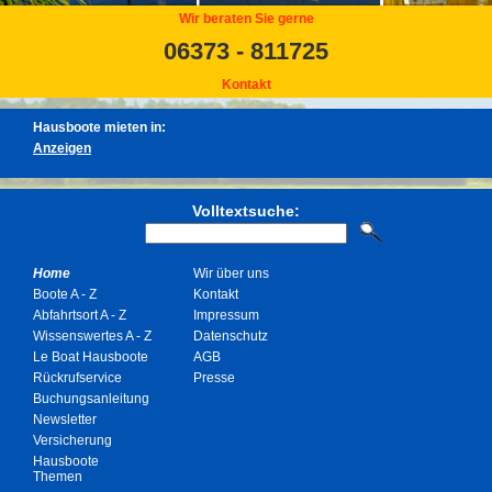
Wir beraten Sie gerne
06373 - 811725
Kontakt
Hausboote mieten in:
Volltextsuche:
Home
Wir über uns
Boote A - Z
Kontakt
Abfahrtsort A - Z
Impressum
Wissenswertes A - Z
Datenschutz
Le Boat Hausboote
AGB
Rückrufservice
Presse
Buchungsanleitung
Newsletter
Versicherung
Hausboote
Themen