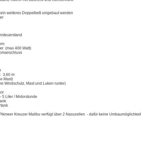
n ein weiteres Doppelbett umgebaut werden
er
nsteuerstand
tem
er (max 400 Watt)
romanschluss
m
: 3,60 m
ne Mast)
ne Windschutz, Mast und Luken runter)
or
- 5 Liter / Motorstunde
tank
rtank
Pikmeer Kreuzer Malibu verfügt über 2 Nasszellen - dafür keine Umbaumöglichkeit 