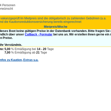
 4 Personen
erwünscht
 vakanzgeprüft Im Mietpreis sind die obligatorisch zu zahlenden Gebühren (u.a.
nd die Kautionsreduktionsversicherung bereits eingerechnet
Mietpreis/Woche
 dieses Boot keine gültigen Preise in der Datenbank vorhanden. Bitte fragen Sie
ndlich über unser
Callback - Formular
bei uns an. Wir erstellen ihnen gerne ein
en Preise.
ihr Verständnis.
te:
5,00
% Ermäßigung bei
14 - 20
Tage
7,00
% Ermäßigung ab
21
Tage
Infos zu Kaution, Extras u.a.