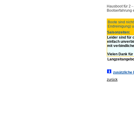
Hausboot für 2 -
Bootserfahrung 
Boote sind nicht
Endreinigung) u
Saisonzeiten:
Leider sind für
einfach unverbi
mit verbindlich
Vielen Dank für 
Langzeitangebo
zusätzliche 
zurück