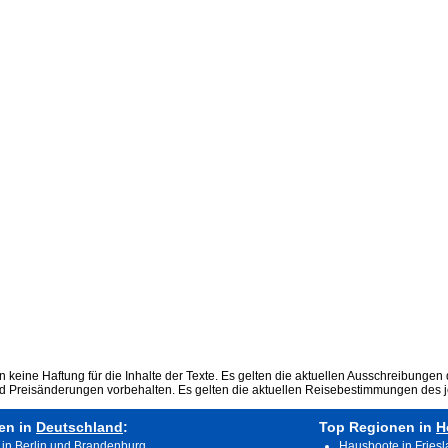
keine Haftung für die Inhalte der Texte. Es gelten die aktuellen Ausschreibungen 
nd Preisänderungen vorbehalten. Es gelten die aktuellen Reisebestimmungen des j
en in
Deutschland
:
Top Regionen in
H
in Berlin und Brandenburg
Hausboote in Fries