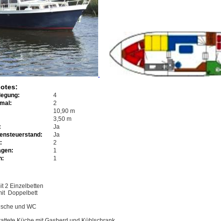
otes:
legung:
4
imal:
2
10,90 m
3,50 m
:
Ja
ensteuerstand:
Ja
:
2
agen:
1
n:
1
t 2 Einzelbetten
mit Doppelbett
Dusche und WC
tattete Küche mit Gasherd und Kühlschrank