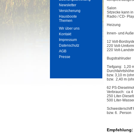
Newsletter
Salon
Versicherung
Sitzecke kann i
Hausboote
Radio / CD- Play
Themen
Heizung
Wir über uns
Innen- und Auße
Kontakt
Impressum
12 Volt-Bordsys
Datenschutz
220 Volt-Umform
220 Volt-Landst
AGB
Presse
Bugstrahlruder
Tiefgang: 1,20 
Durchfahrtshöhe
bzw. 3,10 m (oh
bzw. 2,40 m (oh
62 PS-Dieselmot
Verbrauch: ca 4 
250 Liter-Diesel
500 Liter-Wasse
Schwesterschiff 
bzw. 6. .Person
Empfehlung: