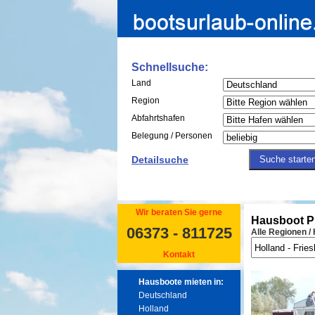
Schnellsuche:
Land
Region
Abfahrtshafen
Belegung / Personen
Detailsuche
Wir beraten Sie gerne
Hausboot P
06373 - 811725
Alle Regionen /
Kontakt
Hausboote mieten in:
Deutschland
Holland