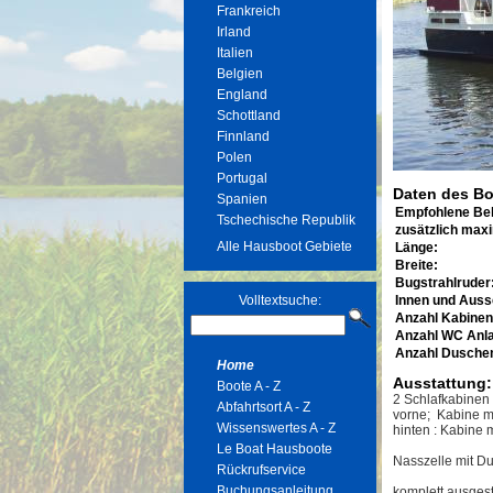
Frankreich
Irland
Italien
Belgien
England
Schottland
Finnland
Polen
Portugal
Daten des Bo
Spanien
Empfohlene Be
Tschechische Republik
zusätzlich max
Alle Hausboot Gebiete
Länge:
Breite:
Bugstrahlruder
Volltextsuche:
Innen und Auss
Anzahl Kabinen
Anzahl WC Anl
Anzahl Dusche
Home
Ausstattung:
Boote A - Z
2 Schlafkabinen
Abfahrtsort A - Z
vorne; Kabine mi
Wissenswertes A - Z
hinten : Kabine 
Le Boat Hausboote
Nasszelle mit 
Rückrufservice
Buchungsanleitung
komplett ausges