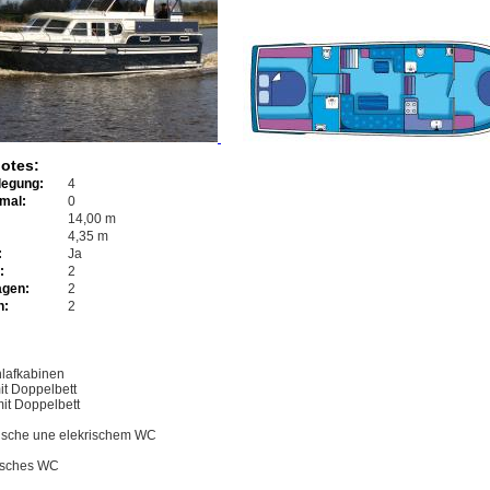
otes:
legung:
4
imal:
0
14,00 m
4,35 m
:
Ja
:
2
agen:
2
n:
2
lafkabinen
it Doppelbett
it Doppelbett
usche une elekrischem WC
risches WC