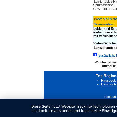
komfortables Ha
Spülmaschine
GPS, Plotter, Aut
Boote sind nich
Saisonzeiten:
Leider sind für
einfach unverbi
mit verbindlich
Vielen Dank für 
Langzeitangebo
zusätzliche 
Wir übernehmen 
Irrtümer u
Top Region
Hausboote 
Hausboote 
bootsurl
Diese Seite nutzt Website Tracking-Technologien 
bin damit einverstanden und kann meine Einwilligu