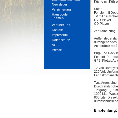
Küche mit Kühls
Newsletter
Salon
Versicherung
Fenster mit Dop
Hausboote
TV mit deutsche
Themen
DVD-Player
CD-Player
Wir über uns
Kontakt
Zentralheizung
Impressum
Außensteuersta
Datenschutz
durchgehendes 
AGB
Achterdeck mit f
Presse
Bug- und Hecks
Echolot, Ruders
GPS, Plotter, Aut
12 Volt-Bordsys
220 Volt-Umform
Landstromansch
Typ;: Argos Line
Durchfahrtshöhe
Tiefgang: 1,15 m
1000 Liter Wass
800 Liter Diesel
durchschnittliche
Empfehlung: