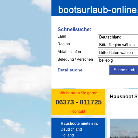
Schnellsuche:
Land
Region
Abfahrtshafen
Belegung / Personen
Detailsuche
Wir beraten Sie gerne
Hausboot S
06373 - 811725
Kontakt
Hausboote mieten in:
Deutschland
Holland