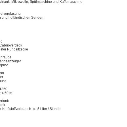
chrank, Mikrowelle, Spülmaschine und Kaffemaschine
pelverglasung
n und holländischen Sendern
nd
Cabrioverdeck
ester Rundsitzecke
chraube
tandsanzeiger
opilot
tem
er
luss
 1350
: 4,60 m
ertank
tank
r Kraftstoffverbrauch ca 5 Liter / Stunde