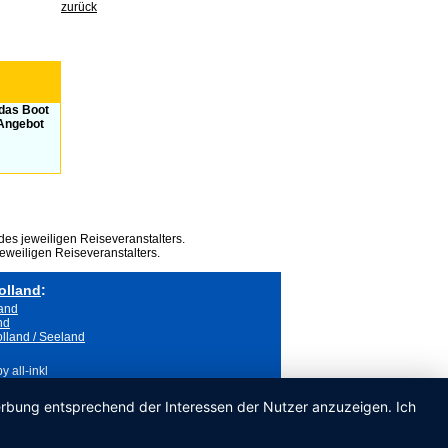
zurück
 das Boot
 Angebot
des jeweiligen Reiseveranstalters.
eweiligen Reiseveranstalters.
olland
:
land
nd
lland / Seeland
 all-inkl
Werbung entsprechend der Interessen der Nutzer anzuzeigen. Ich