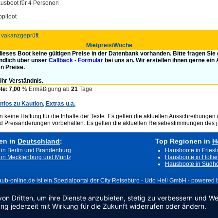
usboot für 4 Personen
opiloot
t vakanzgeprüft
Mietpreis/Woche
 dieses Boot keine gültigen Preise in der Datenbank vorhanden. Bitte fragen Sie
ndlich über unser
Callback - Formular
bei uns an. Wir erstellen ihnen gerne ein
en Preise.
ihr Verständnis.
te:
7,00
% Ermäßigung ab
21
Tage
Infos zu Kaution, Extras u.a.
keine Haftung für die Inhalte der Texte. Es gelten die aktuellen Ausschreibungen 
nd Preisänderungen vorbehalten. Es gelten die aktuellen Reisebestimmungen des j
en in
Deutschland
:
Top Regionen in
H
in Berlin und Brandenburg
Hausboote in Fries
in Mecklenburg und Müritz
Hausboote in Holla
Hausboote in Südho
aub-online.de ist ein Spezialportal der City Reisebüro - Udo Hell GmbH - powered by
von Dritten, um ihre Dienste anzubieten, stetig zu verbessern und 
ng jederzeit mit Wirkung für die Zukunft widerrufen oder ändern.