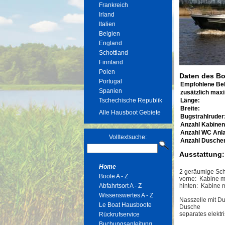
Frankreich
Irland
Italien
Belgien
England
Schottland
Finnland
Polen
Daten des Bo
Portugal
Empfohlene Be
Spanien
zusätzlich max
Tschechische Republik
Länge:
Breite:
Alle Hausboot Gebiete
Bugstrahlruder
Anzahl Kabinen
Anzahl WC Anl
Volltextsuche:
Anzahl Dusche
Ausstattung:
Home
2 geräumige Sch
Boote A - Z
vorne: Kabine m
Abfahrtsort A - Z
hinten: Kabine m
Wissenswertes A - Z
Nasszelle mit D
Le Boat Hausboote
Dusche
separates elekt
Rückrufservice
Buchungsanleitung