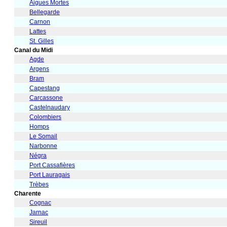
Aigues Mortes
Bellegarde
Carnon
Lattes
St. Gilles
Canal du Midi
Agde
Argens
Bram
Capestang
Carcassone
Castelnaudary
Colombiers
Homps
Le Somail
Narbonne
Négra
Port Cassafières
Port Lauragais
Trèbes
Charente
Cognac
Jarnac
Sireuil