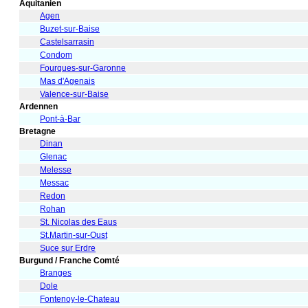
Aquitanien
Agen
Buzet-sur-Baise
Castelsarrasin
Condom
Fourques-sur-Garonne
Mas d'Agenais
Valence-sur-Baise
Ardennen
Pont-à-Bar
Bretagne
Dinan
Glenac
Melesse
Messac
Redon
Rohan
St. Nicolas des Eaus
St.Martin-sur-Oust
Suce sur Erdre
Burgund / Franche Comté
Branges
Dole
Fontenoy-le-Chateau