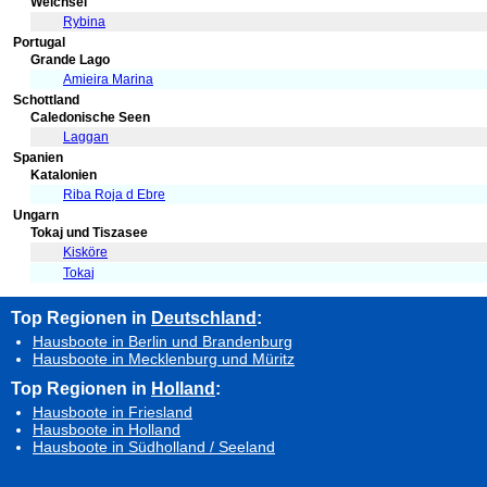
Weichsel
Rybina
Portugal
Grande Lago
Amieira Marina
Schottland
Caledonische Seen
Laggan
Spanien
Katalonien
Riba Roja d Ebre
Ungarn
Tokaj und Tiszasee
Kisköre
Tokaj
Top Regionen in
Deutschland
:
Hausboote in Berlin und Brandenburg
Hausboote in Mecklenburg und Müritz
Top Regionen in
Holland
:
Hausboote in Friesland
Hausboote in Holland
Hausboote in Südholland / Seeland