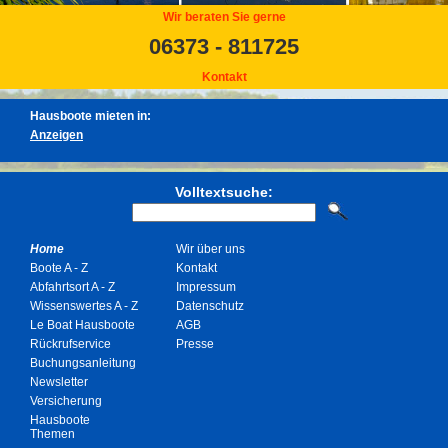
Wir beraten Sie gerne
06373 - 811725
Kontakt
Hausboote mieten in:
Volltextsuche:
Home
Wir über uns
Boote A - Z
Kontakt
Abfahrtsort A - Z
Impressum
Wissenswertes A - Z
Datenschutz
Le Boat Hausboote
AGB
Rückrufservice
Presse
Buchungsanleitung
Newsletter
Versicherung
Hausboote
Themen