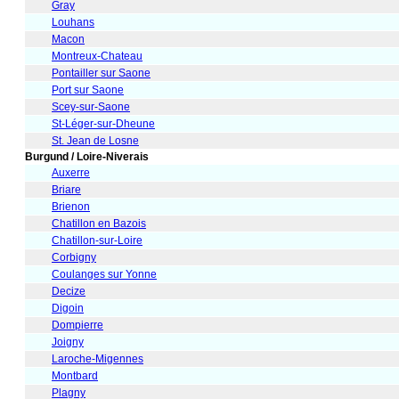
Gray
Louhans
Macon
Montreux-Chateau
Pontailler sur Saone
Port sur Saone
Scey-sur-Saone
St-Léger-sur-Dheune
St. Jean de Losne
Burgund / Loire-Niverais
Auxerre
Briare
Brienon
Chatillon en Bazois
Chatillon-sur-Loire
Corbigny
Coulanges sur Yonne
Decize
Digoin
Dompierre
Joigny
Laroche-Migennes
Montbard
Plagny