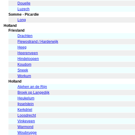
Douelle
Luzech
Somme - Picardie
Long
Holland
Friesland
Drachten
Flewostrand / Harderwijk
Heeg
Heerenveen
Hindeloopen
Koudom
Sneek
Workum
Holland
Alphen an de Rijn
Broek op Langedijk
Heukelum
Ijsselstein
Kerkdriel
Loosdrecht
Vinkeveen
Warmond
Woubrugge