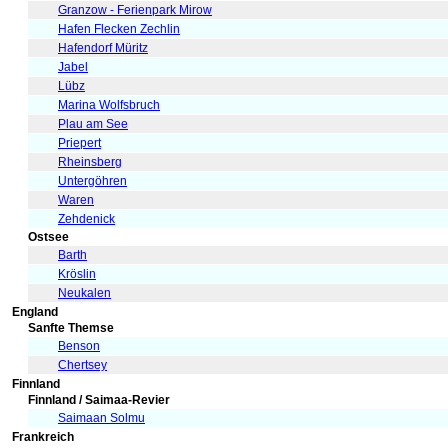
Granzow - Ferienpark Mirow
Hafen Flecken Zechlin
Hafendorf Müritz
Jabel
Lübz
Marina Wolfsbruch
Plau am See
Priepert
Rheinsberg
Untergöhren
Waren
Zehdenick
Ostsee
Barth
Kröslin
Neukalen
England
Sanfte Themse
Benson
Chertsey
Finnland
Finnland / Saimaa-Revier
Saimaan Solmu
Frankreich