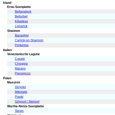
Irland
Erne-Seenplatte
Bellanaleck
Belturbet
Killadeas
Lisnarick
Shannon
Banagher
Carrick-on-Shannon
Portumna
Italien
Venezianische Lagune
Casale
Chioggia
Marano
Precenicco
Polen
Masuren
Gizycko
Mikolajki
Piaski
Sztynort / Steinort
Warthe-Netze-Seenplatte
Slesin