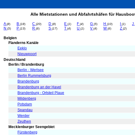
Alle Mietstationen und Abfahrtshäfen für Hausboot
A
B
C
D
E
F
G
H
I
J
(
8
)
(
18
)
(
20
)
(
8
)
(
1
)
(
4
)
(
5
)
(
10
)
(
1
)
N
P
R
S
T
U
V
W
Z
(
5
)
(
13
)
(
6
)
(
17
)
(
4
)
(
1
)
(
4
)
(
6
)
(
2
)
Belgien
Flanderns Kanäle
Eeklo
Nieuwpoort
Deutschland
Berlin / Brandenburg
Berlin - Werlsee
Berlin Rummelsburg
Brandenburg
Brandenburg an der Havel
Brandenburg - Ortsteil Plaue
Mildenberg
Potsdam
Spandau
Werder
Zeuthen
Mecklenburger Seengebiet
Fürstenberg