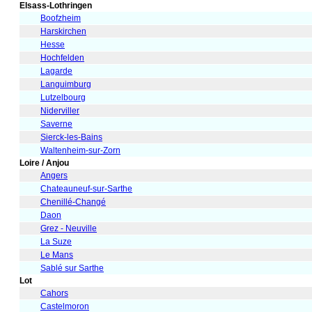
Elsass-Lothringen
Boofzheim
Harskirchen
Hesse
Hochfelden
Lagarde
Languimburg
Lutzelbourg
Niderviller
Saverne
Sierck-les-Bains
Waltenheim-sur-Zorn
Loire / Anjou
Angers
Chateauneuf-sur-Sarthe
Chenillé-Changé
Daon
Grez - Neuville
La Suze
Le Mans
Sablé sur Sarthe
Lot
Cahors
Castelmoron